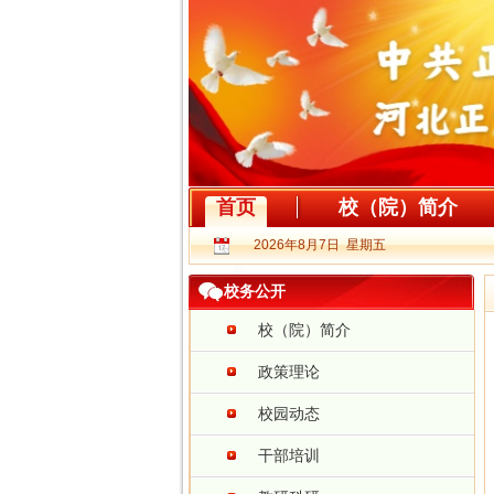
首页
校（院）简介
2026年8月7日 星期五
校务公开
校（院）简介
政策理论
校园动态
干部培训