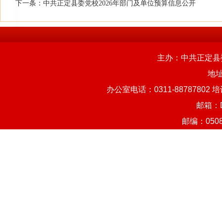
下一条：
中共正定县委党校2026年部门及单位预算信息公开
主办：中共正定县
地址
办公室电话：
0311-88787802
培
邮箱：
邮编：
050